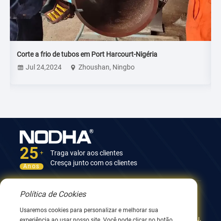
Corte a frio de tubos em Port Harcourt-Nigéria
R
Jul 24,2024
Zhoushan, Ningbo
25
Traga valor aos clientes
+
Cresça junto com os clientes
Anos
Política de Cookies
Contate-nos
Usaremos cookies para personalizar e melhorar sua
12º Edifício, No.9 Xingyang Road, Wuxi 214082, JiangSu,
experiência ao usar nosso site. Você pode clicar no botão