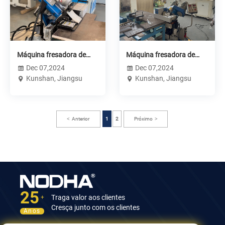
Máquina fresadora de
Máquina fresadora de
borda chanfrada K-----------
borda para serviço
Dec 07,2024
Dec 07,2024
-GMMA-100K
pesado -------- GMMA-100L
Kunshan, Jiangsu
Kunshan, Jiangsu
Anterior
1
2
Próximo
25
Traga valor aos clientes
+
Cresça junto com os clientes
Anos