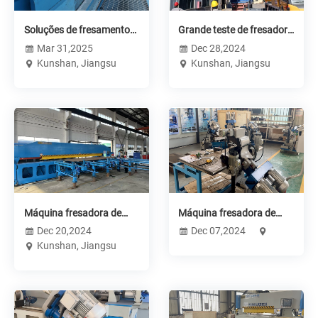
Soluções de fresamento
Grande teste de fresadora
de bordas de chapas CNC
de borda de mesa CNC ---
Mar 31,2025
Dec 28,2024
para fabricação de
GMM-X4000
Kunshan, Jiangsu
Kunshan, Jiangsu
contêineres-tanque --- NT
TANK
Máquina fresadora de
Máquina fresadora de
borda CNC -------- GMM-
borda inferior --------
Dec 20,2024
Dec 07,2024
X8000
GMMA-100U
Kunshan, Jiangsu