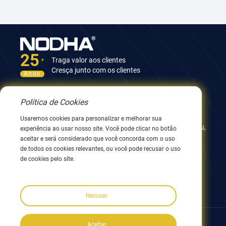
25
Traga valor aos clientes
+
Cresça junto com os clientes
Anos
Política de Cookies
Contate-nos
Usaremos cookies para personalizar e melhorar sua
12º Edifício, No.9 Xingyang Road, Wuxi 214082, JiangSu,
experiência ao usar nosso site. Você pode clicar no botão
China
aceitar e será considerado que você concorda com o uso
0086 510 8580 8562
de todos os cookies relevantes, ou você pode recusar o uso
0086 152 5144 1199
de cookies pelo site.
info@nodha.com
sales@nodha.com
Recusar
Siga-nos:
Aceitar