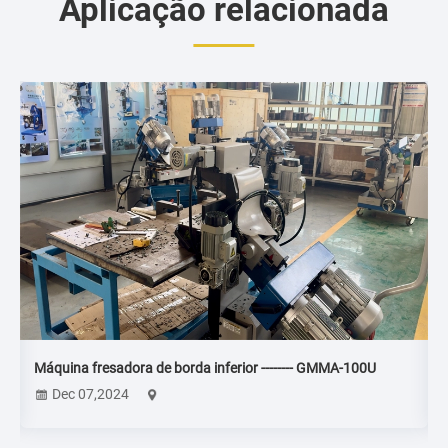
Aplicação relacionada
Máquina fresadora de borda inferior -------- GMMA-100U
M
Dec 07,2024