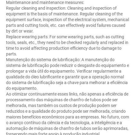
Maintenance and maintenance measures:
Regular cleaning and inspection: Cleaning and inspection of
equipment is the basis of maintenance. Regular cleaning of the
equipment surface, inspection of the electrical system, mechanical
parts and cutting tools, etc. can effectively avoid failures caused
by dirt or wear.
Replace wearing parts: For some wearing parts, such as cutting
tools, seals, etc., they need to be checked regularly and replaced in
time to avoid affecting production efficiency due to damage to
parts.
Manutenção do sistema de lubrificação: A manutenção do
sistema de lubrificação pode reduzir o desgaste do equipamento e
prolongar a vida útil do equipamento. Verificar regularmente a
qualidade do óleo lubrificante e garantir que a operação normal
do sistema de lubrificação seja a chave para melhorar a eficiência
do equipamento.
Ao otimizar continuamente esses links, não apenas a eficiência de
processamento das máquinas de chanfro de tubos pode ser
melhorada, mas também os custos de produção podem ser
reduzidos e a qualidade do produto pode ser melhorada, criando
maiores benefícios econômicos para as empresas. No futuro, com
o avanço contínuo da ciência e da tecnologia, a inteligência e a
automação de máquinas de chanfro de tubos serão aprimoradas,
fornecendo mais forte apoio à produção industrial.