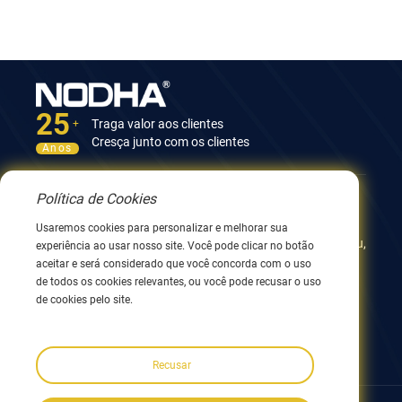
25
Traga valor aos clientes
+
Cresça junto com os clientes
Anos
Política de Cookies
Contate-nos
Usaremos cookies para personalizar e melhorar sua
12º Edifício, No.9 Xingyang Road, Wuxi 214082, JiangSu,
experiência ao usar nosso site. Você pode clicar no botão
China
aceitar e será considerado que você concorda com o uso
0086 510 8580 8562
de todos os cookies relevantes, ou você pode recusar o uso
0086 152 5144 1199
de cookies pelo site.
info@nodha.com
sales@nodha.com
Recusar