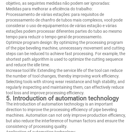
objetivo, as seguintes medidas não podem ser ignoradas:
Medidas para melhorar a eficiência do trabalho:
Processamento de várias estações: para requisitos de
processamento de chanfro de tubos mais complexos, você pode
considerar o uso de equipamentos de várias estação e várias
estações podem processar diferentes partes do tubo ao mesmo
tempo para reduzir o tempo geral de processamento.
Optimize program design: By optimizing the processing program
of the pipe beveling machine, unnecessary movement and cutting
steps can be reduced to achieve fast processing. For example, the
shortest path algorithm is used to optimize the cutting sequence
and reduce the idle time.
Increase tool life: Extending the service life of the tool can reduce
the number of tool changes, thereby improving work efficiency.
Selecting tools with strong wear resistance and high stability, and
regularly inspecting and maintaining them, can effectively reduce
tool loss and improve processing efficiency.
5. Introduction of automation technology
The introduction of automation technology is an important
direction to improve the processing efficiency of pipe beveling
machines. Automation can not only improve production efficiency,
but also reduce the interference of human factors and ensure the
consistency of processing quality.
Application of automation technology: