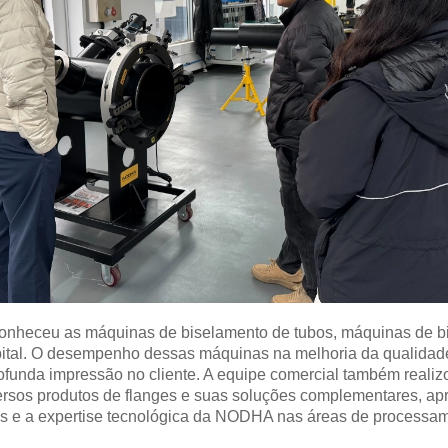
conheceu as máquinas de biselamento de tubos, máquinas de b
ital. O desempenho dessas máquinas na melhoria da qualidade 
unda impressão no cliente. A equipe comercial também realiz
ersos produtos de flanges e suas soluções complementares, a
tos e a expertise tecnológica da NODHA nas áreas de processa