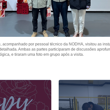
nte, acompanhado por pessoal técnico da NODHA, visitou as inst
etalhada. Ambas as partes participaram de discussões aprofu
ógica, e tiraram uma foto em grupo após a visita.