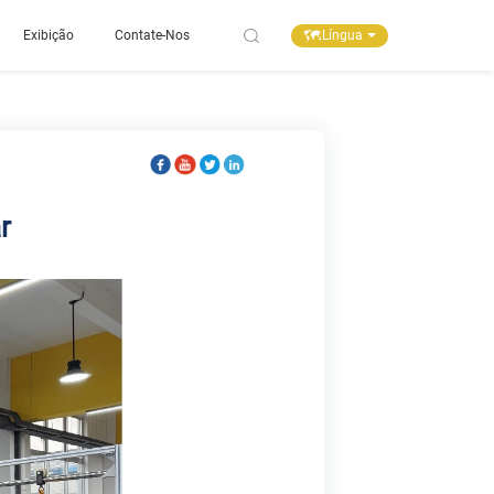
Língua
Exibição
Contate-Nos
r