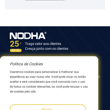
25
Traga valor aos clientes
+
Cresça junto com os clientes
Anos
Política de Cookies
Contate-nos
Usaremos cookies para personalizar e melhorar sua
12º Edifício, No.9 Xingyang Road, Wuxi 214082, JiangSu,
experiência ao usar nosso site. Você pode clicar no botão
China
aceitar e será considerado que você concorda com o uso
0086 510 8580 8562
de todos os cookies relevantes, ou você pode recusar o uso
0086 152 5144 1199
de cookies pelo site.
info@nodha.com
sales@nodha.com
Recusar