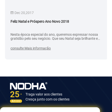
Dec 20,2017
Feliz Natal e Próspero Ano Novo 2018
Nesta época especial do ano, queremos expressar nossa
gratidão pelo seu negócio. Que seu Natal seja brilhante e
seu Ano Novo cheio de sucesso. Feliz Natal!
consulte Mais informação
25
Traga valor aos clientes
+
Cresça junto com os clientes
Anos