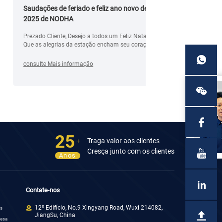
Saudações de feriado e feliz ano novo de
OTC 2018 Hous
2025 de NODHA
Prezado Cliente, Desejo a todos um Feliz Natal
Próxima exposiç
Que as alegrias da estação encham seu coração
de boa vontade e alegria Que o brilho dos sinos do
Natal acrescente mais brilho e espalhe sorrisos ao
consulte Mais informação
consulte Mais i
longo dos quilômetros, hoje e no novo ano de
2025 A equipe Nodha agradece seu suporte
contínuo
25
Traga valor aos clientes
+
Cresça junto com os clientes
Anos
Contate-nos
12º Edifício, No.9 Xingyang Road, Wuxi 214082,
as
JiangSu, China
resa