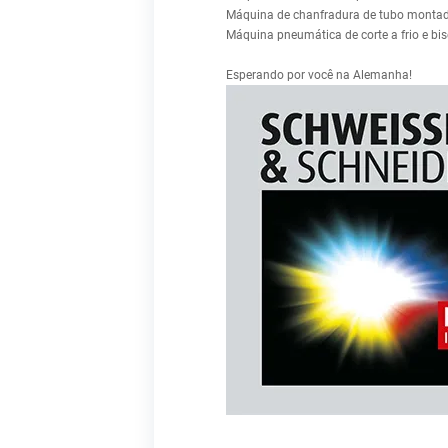
Máquina de chanfradura de tubo monta
Máquina pneumática de corte a frio e bi
Esperando por você na Alemanha!