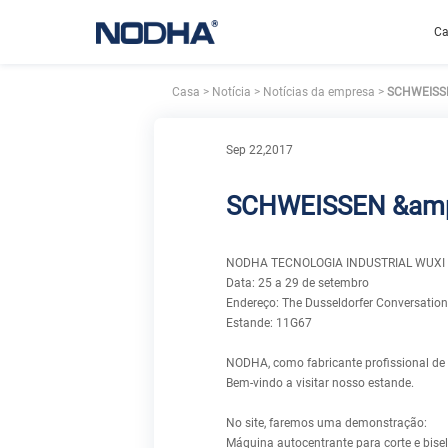
C
Casa
>
Notícia
>
Notícias da empresa
>
SCHWEISSEN
Sep 22,2017
SCHWEISSEN &amp;
NODHA TECNOLOGIA INDUSTRIAL WUXI C
Data: 25 a 29 de setembro
Endereço: The Dusseldorfer Conversatio
Estande: 11G67
NODHA, como fabricante profissional de m
Bem-vindo a visitar nosso estande.
No site, faremos uma demonstração:
Máquina autocentrante para corte e bi