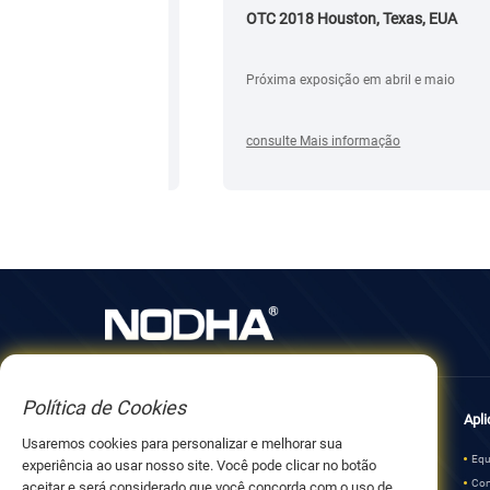
ano novo de
OTC 2018 Houston, Texas, EUA
m Feliz Natal
Próxima exposição em abril e maio
am seu coração
ilho dos sinos do
palhe sorrisos ao
consulte Mais informação
 novo ano de
u suporte
Política de Cookies
Sobre nós
Produtos
Apli
Usaremos cookies para personalizar e melhorar sua
Sobre NODHA
Equipamentos de usinagem no local
Equ
experiência ao usar nosso site. Você pode clicar no botão
Parceiro da empresa
Corte e Soldagem Orbital
Cor
aceitar e será considerado que você concorda com o uso de