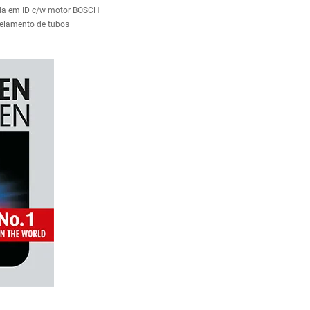
da em ID c/w motor BOSCH
selamento de tubos