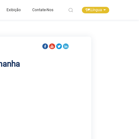
Língua
Exibição
Contate-Nos
manha