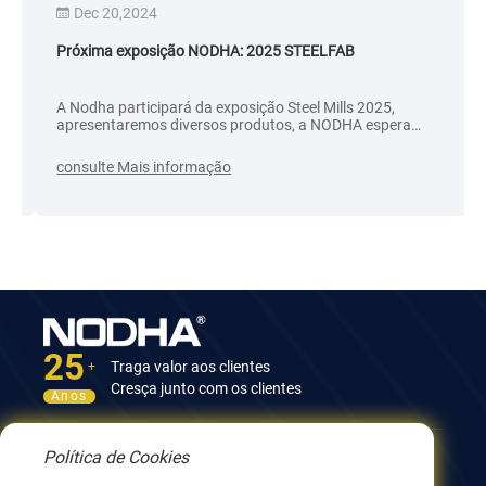
Dec 20,2024
Próxima exposição NODHA: 2025 STEELFAB
A Nodha participará da exposição Steel Mills 2025,
apresentaremos diversos produtos, a NODHA espera
fornecer mais soluções para preparação de soldagem de
tubos e placas. Bem-vindo a visitar nosso estande!
consulte Mais informação
25
Traga valor aos clientes
+
Cresça junto com os clientes
Anos
Política de Cookies
Contate-nos