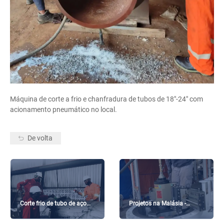
Máquina de corte a frio e chanfradura de tubos de 18″-24″ com
acionamento pneumático no local.
De volta
Corte frio de tubo de aço
Projetos na Malásia -
inoxidável de 36 polegadas
Revestimento de flanges,
---- Porto Harcourt Case na
Corte a frio de tubos