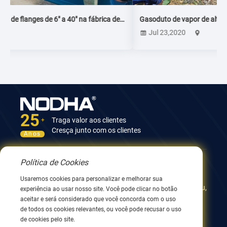
Gasoduto de vapor de alta pressão para planta de etileno
Jul 23,2020
25
Traga valor aos clientes
+
Cresça junto com os clientes
Anos
Política de Cookies
Contate-nos
Usaremos cookies para personalizar e melhorar sua
12º Edifício, No.9 Xingyang Road, Wuxi 214082, JiangSu,
experiência ao usar nosso site. Você pode clicar no botão
China
aceitar e será considerado que você concorda com o uso
0086 510 8580 8562
de todos os cookies relevantes, ou você pode recusar o uso
0086 152 5144 1199
de cookies pelo site.