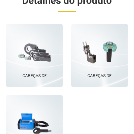
Detalhes do produto
OD do tubo abrange:
OD do tubo abrange:
BH40: 6,35-38,1 mm
BH5: 3,175-15,875 mm
BH80: 19,05-76,2 mm
BH10: 6,35-25,4 mm
CABEÇAS DE
CABEÇAS DE
BH118: 38,1-114,3 mm
SOLDAGEM DE
SOLDAGEM DE
BH170: 50,8-165,2 mm
CÂMARA FECHADA
CÂMARA FECHADA
A fonte de alimentação
de soldagem digital
P200 é uma fonte de