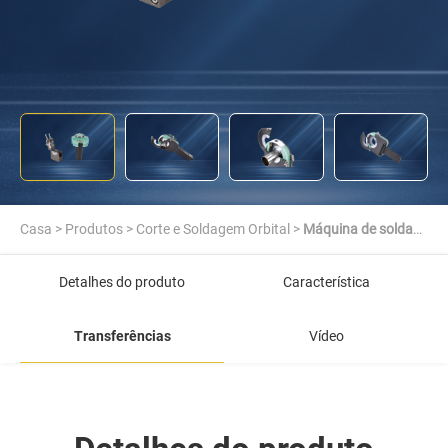
Casa
>
Produtos
>
Corte e Soldagem Orbital
>
Máquina de solda
orbital
Detalhes do produto
Característica
Transferências
Vídeo