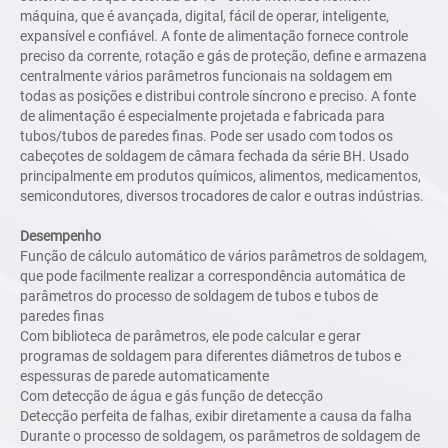
parâmetros funcionais
máquina, que é avançada, digital, fácil de operar, inteligente,
em soldagem em todas
expansível e confiável. A fonte de alimentação fornece controle
as posições e distribui
preciso da corrente, rotação e gás de proteção, define e armazena
controle síncrono e
centralmente vários parâmetros funcionais na soldagem em
preciso. A fonte de
todas as posições e distribui controle síncrono e preciso. A fonte
alimentação é
de alimentação é especialmente projetada e fabricada para
especialmente projetada
tubos/tubos de paredes finas. Pode ser usado com todos os
e fabricada para
cabeçotes de soldagem de câmara fechada da série BH. Usado
tubos/tubos de paredes
principalmente em produtos químicos, alimentos, medicamentos,
finas. Pode ser usada
semicondutores, diversos trocadores de calor e outras indústrias.
com todos os cabeçotes
de soldagem de câmara
Desempenho
fechada da série BH.
Função de cálculo automático de vários parâmetros de soldagem,
Usado principalmente
que pode facilmente realizar a correspondência automática de
em produtos químicos,
parâmetros do processo de soldagem de tubos e tubos de
alimentos,
paredes finas
medicamentos,
Com biblioteca de parâmetros, ele pode calcular e gerar
semicondutores, vários
programas de soldagem para diferentes diâmetros de tubos e
trocadores de calor e
espessuras de parede automaticamente
outras indústrias.
Com detecção de água e gás função de detecção
Detecção perfeita de falhas, exibir diretamente a causa da falha
Durante o processo de soldagem, os parâmetros de soldagem de