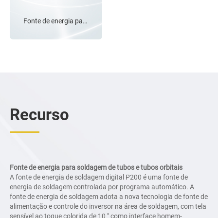
alimentação de
soldagem automática
Fonte de energia para
controlada por
soldagem de tubos
programa. A fonte de
orbitais P200
alimentação de
soldagem adota a nova
tecnologia de controle e
fornecimento de energia
do inversor no campo de
soldagem, com a tela de
toque colorida de 10″
Recurso
como interface homem-
máquina, que é
avançada, digital, fácil
de operar, inteligente,
expansível e confiável. A
fonte de alimentação
Fonte de energia para soldagem de tubos e tubos orbitais
fornece controle preciso
A fonte de energia de soldagem digital P200 é uma fonte de
de corrente, rotação e
energia de soldagem controlada por programa automático. A
gás de proteção, define
fonte de energia de soldagem adota a nova tecnologia de fonte de
e armazena
alimentação e controle do inversor na área de soldagem, com tela
centralmente vários
sensível ao toque colorida de 10 ″ como interface homem-