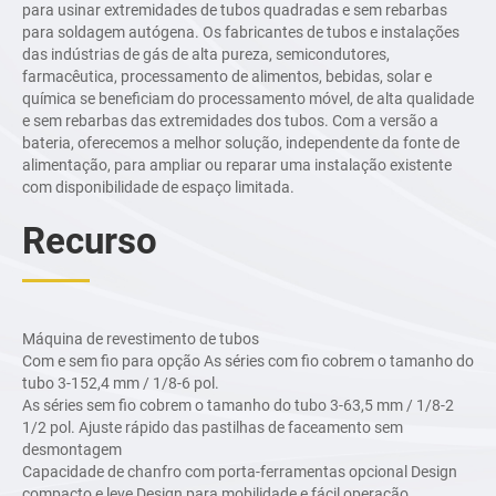
polegadas (12,7-114,3
para usinar extremidades de tubos quadradas e sem rebarbas
mm)
para soldagem autógena. Os fabricantes de tubos e instalações
das indústrias de gás de alta pureza, semicondutores,
F6.0AC: 2,0-6,0
farmacêutica, processamento de alimentos, bebidas, solar e
polegadas (50,8-152,4
química se beneficiam do processamento móvel, de alta qualidade
mm)
e sem rebarbas das extremidades dos tubos. Com a versão a
bateria, oferecemos a melhor solução, independente da fonte de
alimentação, para ampliar ou reparar uma instalação existente
com disponibilidade de espaço limitada.
Recurso
Máquina de revestimento de tubos
Com e sem fio para opção As séries com fio cobrem o tamanho
do
tubo 3-152,4 mm / 1/8-6 pol.
As séries sem fio cobrem o tamanho do tubo 3-63,5 mm / 1/8-2
1/2 pol.
Ajuste rápido das pastilhas de faceamento sem
desmontagem
Capacidade
de chanfro com porta-ferramentas opcional
Design
compacto e leve
Design para mobilidade e fácil operação