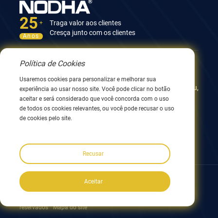
25
Traga valor aos clientes
+
Cresça junto com os clientes
Anos
Política de Cookies
Contate-nos
Usaremos cookies para personalizar e melhorar sua
12º Edifício, No.9 Xingyang Road, Wuxi 214082, JiangSu,
experiência ao usar nosso site. Você pode clicar no botão
China
aceitar e será considerado que você concorda com o uso
0086 510 8580 8562
de todos os cookies relevantes, ou você pode recusar o uso
0086 152 5144 1199
de cookies pelo site.
info@nodha.com
sales@nodha.com
Recusar
Siga-nos:
Aceitar
Copyright ©2023 NODHA Industrial Co.,Ltd. Todos os direitos
reservados
Mapa do site