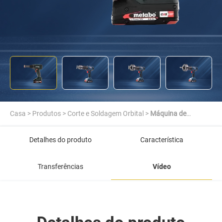
Casa
>
Produtos
>
Corte e Soldagem Orbital
>
Máquina de
revestimento de tubos
Detalhes do produto
Característica
Transferências
Vídeo