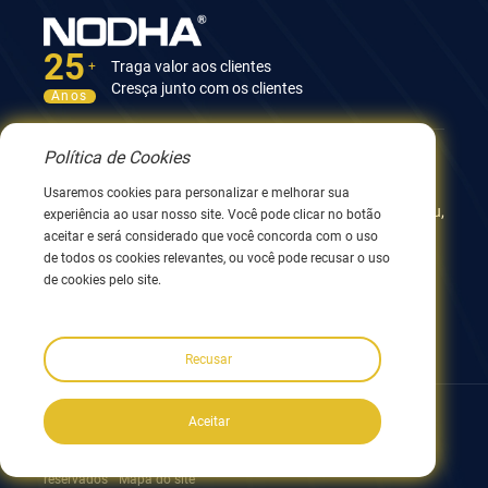
25
Traga valor aos clientes
+
Cresça junto com os clientes
Anos
Política de Cookies
Contate-nos
Usaremos cookies para personalizar e melhorar sua
12º Edifício, No.9 Xingyang Road, Wuxi 214082, JiangSu,
experiência ao usar nosso site. Você pode clicar no botão
China
aceitar e será considerado que você concorda com o uso
0086 510 8580 8562
de todos os cookies relevantes, ou você pode recusar o uso
0086 152 5144 1199
de cookies pelo site.
info@nodha.com
sales@nodha.com
Recusar
Siga-nos:
Aceitar
Copyright ©2023 NODHA Industrial Co.,Ltd. Todos os direitos
reservados
Mapa do site